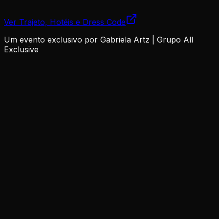
Pagamento seguro via
Hubla
- Cartão, Pix ou Boleto
Ver Trajeto, Hotéis e Dress Code
Um evento exclusivo por
Gabriela Artz
|
Grupo All
Exclusive